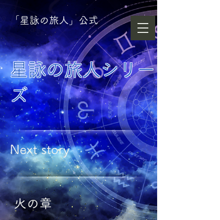
​「星詠の旅人」公式
星詠の旅人シリー
ズ
Next story
​火の章