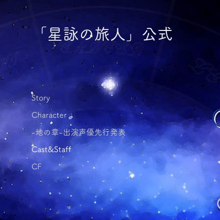
​「星詠の旅人」公式
Story
Character
-地の章-出演声優先行発表
Cast&Staff
CF