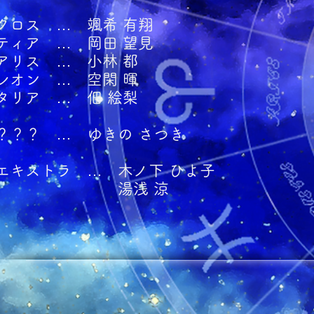
クロス … 颯希 有翔
ティア … 岡田 望見
アリス … 小林 都
レオン … 空閑 暉
タリア … 佃 絵梨
​？？？ … ゆきの さつき
エキストラ … 木ノ下 ひよ子
湯浅 涼