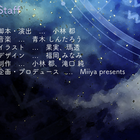
​Staff
​脚本・演出 … 小林 都
音楽 … 青木 しんたろう
イラスト … 果実、瑪透
デザイン … 福岡 みなみ
​制作 … 小林 都、滝口 純
企画・プロデュース … Miiya presents