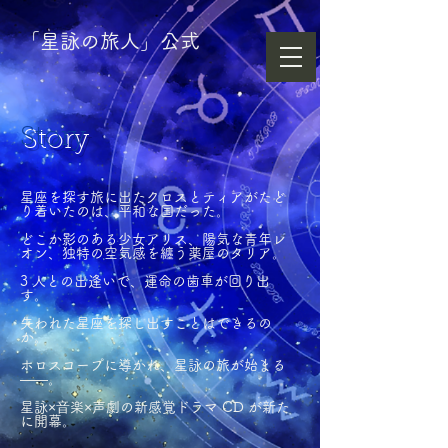
​「星詠の旅人」公式
Story
星座を探す旅に出たクロスとティアがたど
り着いたのは、平和な国だった。
どこか影のある少女アリス、陽気な青年レ
オン、独特の空気感を纏う薬屋のタリア。
3 人との出逢いで、運命の歯車が回り出
す。
失われた星座を探し出すことはできるの
か。
ホロスコープに導かれ、星詠の旅が始まる
――。
星詠×⾳楽×声劇の新感覚ドラマ CD が新た
に開幕。